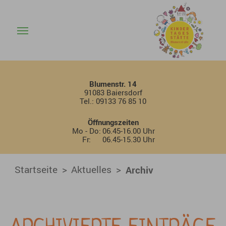
Archiv - KiTa Baiersdorf Blu
Skip to main content
Blumenstr. 14
91083 Baiersdorf
Tel.: 09133 76 85 10
Öffnungszeiten
Mo - Do:
06.45-16.00 Uhr
Fr:
06.45-15.30 Uhr
You are here:
Startseite
Aktuelles
Archiv