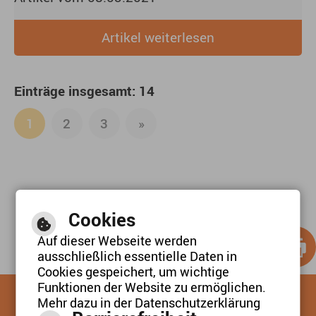
BESCHÄFTIGTE IN DER
Artikel weiterlesen
KINDERTAGESBETREUUNG -
TESTUNGEN FÜR KINDER
Einträge insgesamt: 14
1
2
3
»
Cookies
Auf dieser Webseite werden
ausschließlich essentielle Daten in
Cookies gespeichert, um wichtige
Funktionen der Website zu ermöglichen.
Mehr dazu in der Datenschutzerklärung
SCHRIFTGRÖSSE / KONTRAST