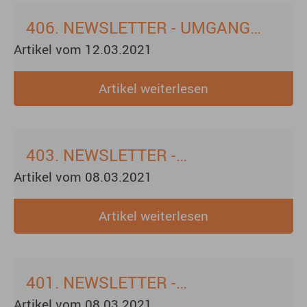
TESTS
406. NEWSLETTER - UMGANG
Artikel vom 12.03.2021
MIT KRANKHEITSSYMPTOMEN IN
DER KINDERTAGESBETREUUNG
Artikel weiterlesen
403. NEWSLETTER -
Artikel vom 08.03.2021
MÖGLICHKEIT DER RÜCKKEHR IN
DEN REGELBETRIEB (OFFENE
Artikel weiterlesen
KONZEPTE)
401. NEWSLETTER -
Artikel vom 08.03.2021
SELBSTTESTUNGEN FÜR